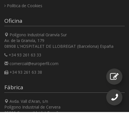
Política de Cookies
Oficina
Polígono Industrial Granvía Sur
Av. de la Granvía, 179
08908 L'HOSPITALET DE LLOBREGAT (Barcelona) España
+34 93 261 63 33
comercial@europerfil.com
+34 93 261 63 38
Fábrica
Avda. Vall d'Aran, s/n
Polígono Industrial de Cervera
25200 Cervera (Lleida) España
+34 973 53 20 26