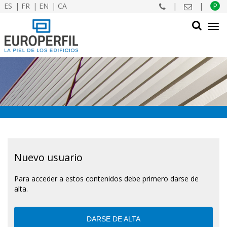
ES
FR
EN
CA
|
|
P
Tog
navi
BUSCAR
Nuevo usuario
Para acceder a estos contenidos debe primero darse de
alta.
DARSE DE ALTA