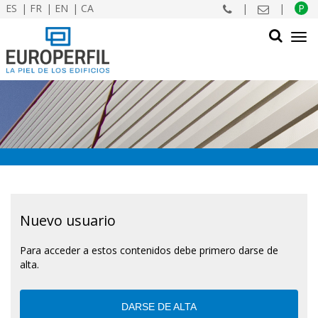
ES
FR
EN
CA
|
|
P
Tog
navi
BUSCAR
Nuevo usuario
Para acceder a estos contenidos debe primero darse de
alta.
DARSE DE ALTA