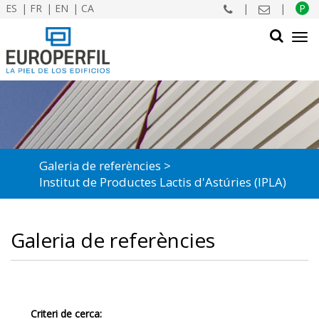
ES
FR
EN
CA
|
|
P
Tog
navi
CERCAR
Galeria de referències
Institut de Productes Lactis d'Astúries (IPLA)
Galeria de referències
Criteri de cerca: