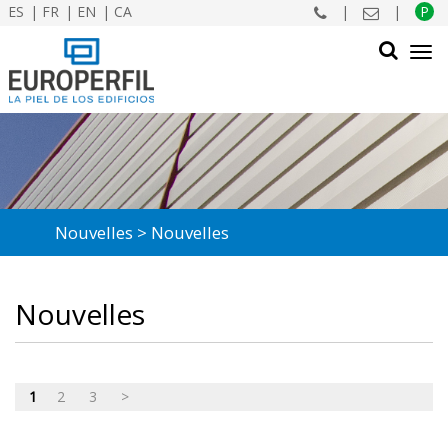
ES
FR
EN
CA
|
|
P
Tog
navi
CHERCHER
Nouvelles
Nouvelles
Nouvelles
1
2
3
>