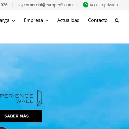
 026
|
comercial@europerfil.com
|
P
Acceso privado
arga
Empresa
Actualidad
Contacto
BUSCAR