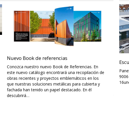
Nuevo Book de referencias
Nuevo 
Escu
Arquit
Conozca nuestro nuevo Book de Referencias. En
Panel
este nuevo catálogo encontrará una recopilación de
Present
9006 
obras recientes y proyectos emblemáticos en los
Arquitec
16un
que nuestras soluciones metálicas para cubierta y
gama co
fachada han tenido un papel destacado. En él
proyect
descubrirá…
todos nu
proyect