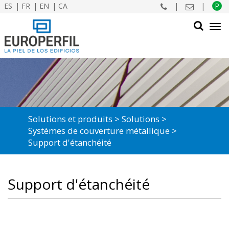
ES
FR
EN
CA
|
|
P
Tog
navi
CHERCHER
Solutions et produits
Solutions
Systèmes de couverture métallique
Support d'étanchéité
Support d'étanchéité