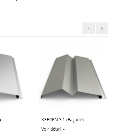
)
KEFREN 3.1 (Façade)
KEFREN 3.2 (
Voir détail »
Voir détail »