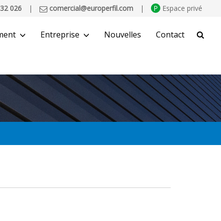
32 026
|
comercial@europerfil.com
|
P
Espace privé
ment
Entreprise
Nouvelles
Contact
CHERCHER