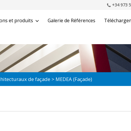
+34 973 5
ons et produits
Galerie de Références
Télécharge
rchitecturaux de façade
MEDEA (Façade)