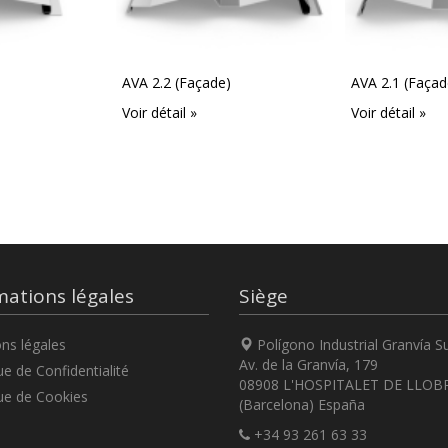
AVA 2.2 (Façade)
AVA 2.1 (Façad
Voir détail »
Voir détail »
mations légales
Siège
ns légales
Polígono Industrial Granvía S
Av. de la Granvía, 179
ue de Confidentialité
08908 L'HOSPITALET DE LLOB
ue de Cookies
(Barcelona) España
+34 93 261 63 33