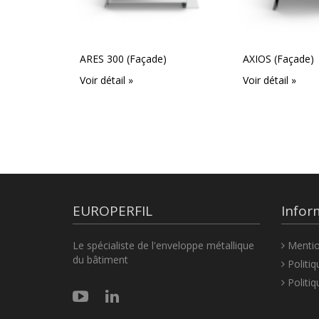
ARES 300 (Façade)
AXIOS (Façade)
Voir détail »
Voir détail »
EUROPERFIL
Infor
Le spécialiste de l'enveloppe métallique
Mentio
du bâtiment
Politiq
Politiq