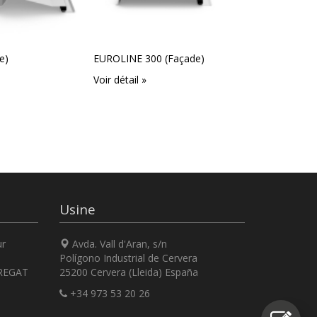
e)
EUROLINE 300 (Façade)
GIZA (Façade
Voir détail »
Voir détail »
Usine
ur
Avda. Vall d'Aran, s/n
Polígono Industrial de Cervera
REGAT
25200 Cervera (Lleida) España
+34 973 53 20 26