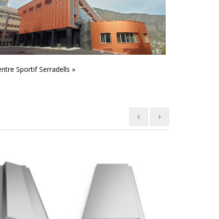
ntre Sportif Serradells »
Centre Civique 
Vallès »