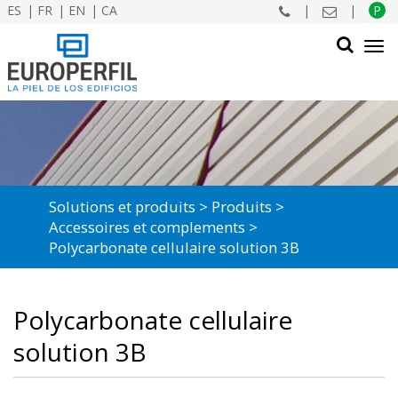
ES
FR
EN
CA
|
|
P
Tog
navi
CHERCHER
Solutions et produits
Produits
Accessoires et complements
Polycarbonate cellulaire solution 3B
Polycarbonate cellulaire
solution 3B