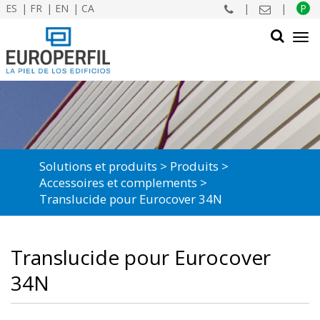
ES
FR
EN
CA
|
|
P
Tog
navi
CHERCHER
Solutions et produits
Produits
Accessoires et complements
Translucide pour Eurocover 34N
Translucide pour Eurocover
34N