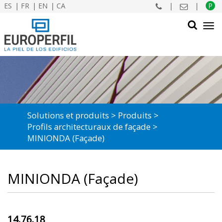
ES
FR
EN
CA
|
|
P
Tog
navi
CHERCHER
Solutions et produits
Produits
Profils architecturaux de façade
MINIONDA (Façade)
MINIONDA (Façade)
14.76.18