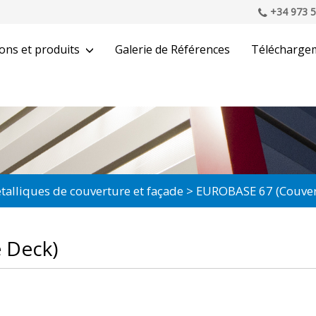
+34 973 5
ons et produits
Galerie de Références
Télécharge
étalliques de couverture et façade
EUROBASE 67 (Couver
 Deck)