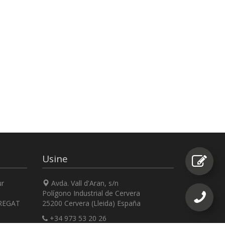
Usine
ur
Avda. Vall d'Aran, s/n
Polígono Industrial de Cervera
REGAT
25200 Cervera (Lleida) España
+34 973 53 20 26