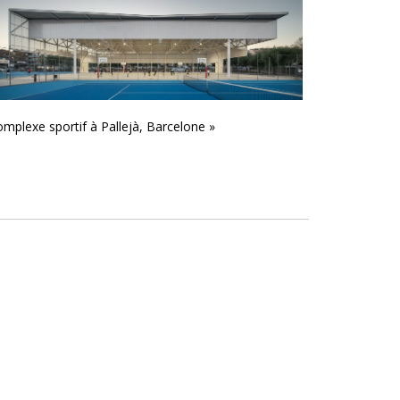
mplexe sportif à Pallejà, Barcelone »
Centre Commer