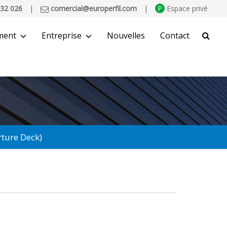
32 026
|
comercial@europerfil.com
|
P
Espace privé
ment
Entreprise
Nouvelles
Contact
CHERCHER
ture Deck)