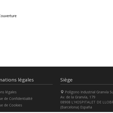
ouverture
mations légales
Siège
ns légales
Polígono Industrial Granvía S
Av. de la Granvía, 179
ue de Confidentialité
08908 L'HOSPITALET DE LLOB
ue de Cookies
(Barcelona) España