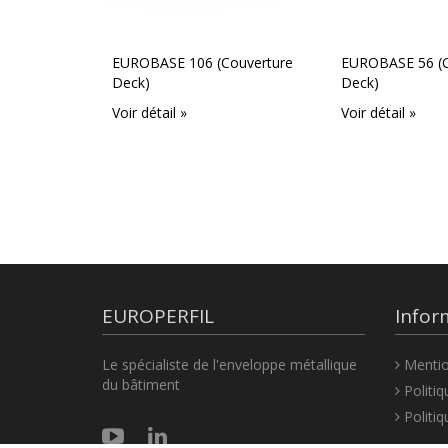
EUROBASE 106 (Couverture
EUROBASE 56 (C
Deck)
Deck)
Voir détail »
Voir détail »
EUROPERFIL
Infor
Le spécialiste de l'enveloppe métallique
Mentio
du bâtiment
Politiq
Politiq