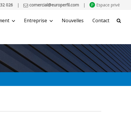
32 026
|
comercial@europerfil.com
|
P
Espace privé
ment
Entreprise
Nouvelles
Contact
CHERCHER