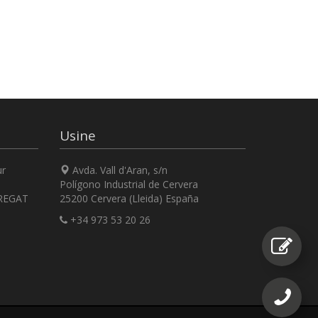
Usine
ur
Avda. Vall d'Aran, s/n
Polígono Industrial de Cervera
REGAT
25200 Cervera (Lleida) España
+34 973 53 20 26