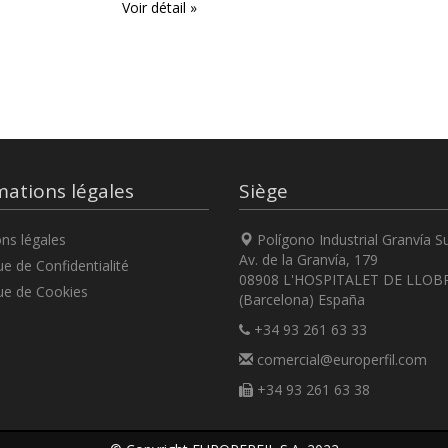
Voir détail »
mations légales
Siège
ns légales
Polígono Industrial Granvía S
Av. de la Granvía, 179
ue de Confidentialité
08908 L'HOSPITALET DE LLOB
ue de Cookies
(Barcelona) España
+34 93 261 63 33
comercial@europerfil.com
+34 93 261 63 38