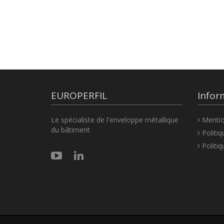
EUROPERFIL
Infor
Le spécialiste de l'enveloppe métallique
Mentio
du bâtiment
Politiq
Politiq