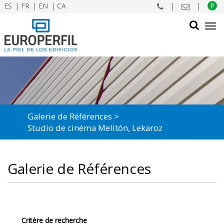
ES
FR
EN
CA
|
|
P
Tog
navi
CHERCHER
Galerie de Références
Studio de cinéma Melitón, Lekaroz
Galerie de Références
Critère de recherche