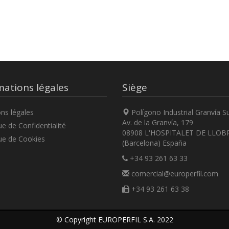
mations légales
Siège
ns légales
Polígono Industrial Granvía S
Av. de la Granvía, 179
ue de Confidentialité
08908 L'HOSPITALET DE LLOB
ue de Cookies
(Barcelona) España
+34 93 261 63 33
comercial@europerfil.com
+34 93 261 63 38
© Copyright EUROPERFIL S.A. 2022