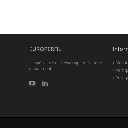
EUROPERFIL
Infor
Le spécialiste de l'enveloppe métallique
Mentio
du bâtiment
Politiq
Politiq