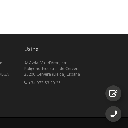
Usine
ur
Avda. Vall d'Aran, s/n
Polígono Industrial de Cervera
REGAT
25200 Cervera (Lleida) España
+34 973 53 20 26