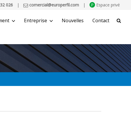
32 026
|
comercial@europerfil.com
|
P
Espace privé
ment
Entreprise
Nouvelles
Contact
CHERCHER