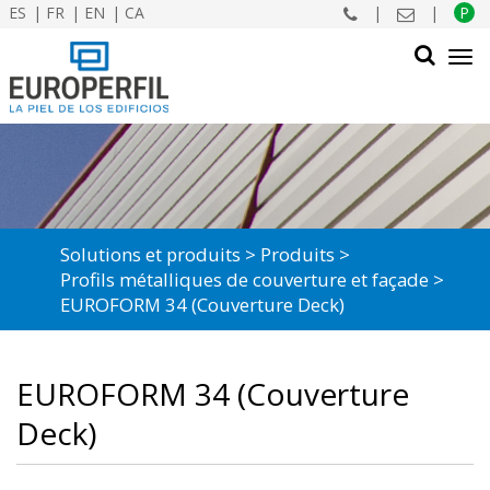
ES
FR
EN
CA
|
|
P
Tog
navi
CHERCHER
Solutions et produits
Produits
Profils métalliques de couverture et façade
EUROFORM 34 (Couverture Deck)
EUROFORM 34 (Couverture
Deck)