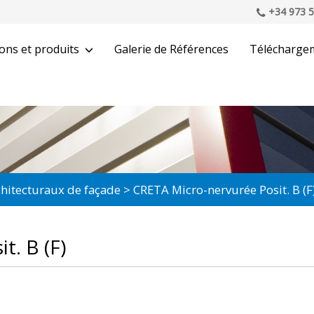
+34 973 5
ons et produits
Galerie de Références
Télécharge
rchitecturaux de façade
CRETA Micro-nervurée Posit. B (F
t. B (F)