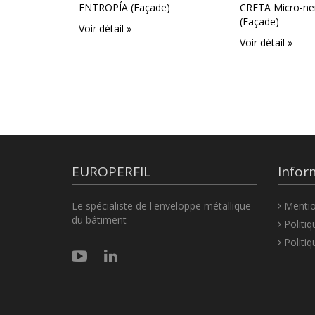
ENTROPÍA (Façade)
CRETA Micro-ne
(Façade)
Voir détail »
Voir détail »
EUROPERFIL
Infor
Le spécialiste de l'enveloppe métallique
Mentio
du bâtiment
Politiq
Politiq