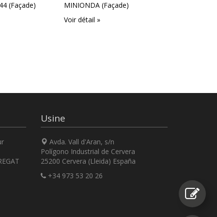
4 (Façade)
MINIONDA (Façade)
ATENEA (Faç
Voir détail »
Voir détail »
Usine
ur
Avda. Vall d'Aran, s/n
Polígono Industrial de Cervera
REGAT
25200 Cervera (Lleida) España
+34 973 53 20 26