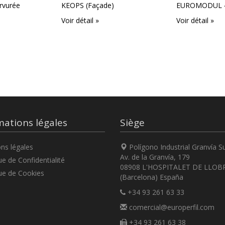
rvurée
KEOPS (Façade)
EUROMODUL 4
Voir détail »
Voir détail »
mations légales
Siège
ns légales
Polígono Industrial Granvía S
Av. de la Granvía, 179
ue de Confidentialité
08908 L'HOSPITALET DE LLOB
ue de Cookies
(Barcelona) España
+34 93 261 63 33
comercial@europerfil.com
+34 93 261 63 38