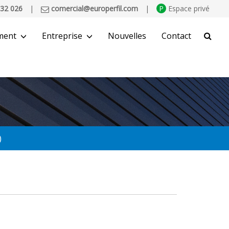
32 026
|
comercial@europerfil.com
|
P
Espace privé
ment
Entreprise
Nouvelles
Contact
CHERCHER
)