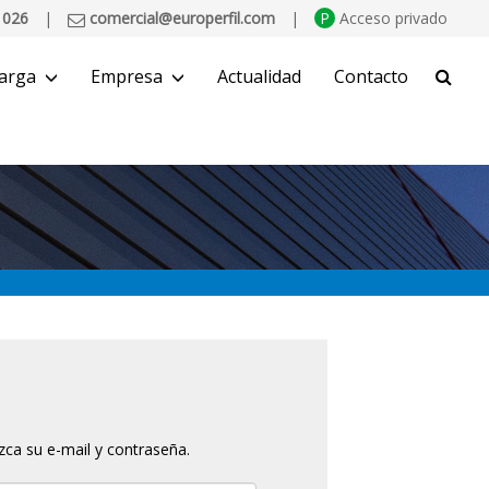
 026
|
comercial@europerfil.com
|
P
Acceso privado
arga
Empresa
Actualidad
Contacto
BUSCAR
uzca su e-mail y contraseña.