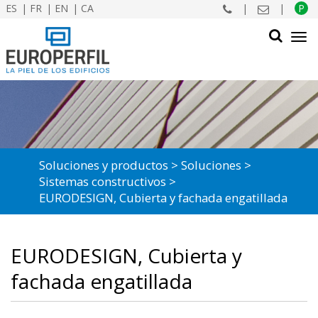
ES
FR
EN
CA
|
|
P
Tog
navi
BUSCAR
Soluciones y productos
Soluciones
Sistemas constructivos
EURODESIGN, Cubierta y fachada engatillada
EURODESIGN, Cubierta y
fachada engatillada