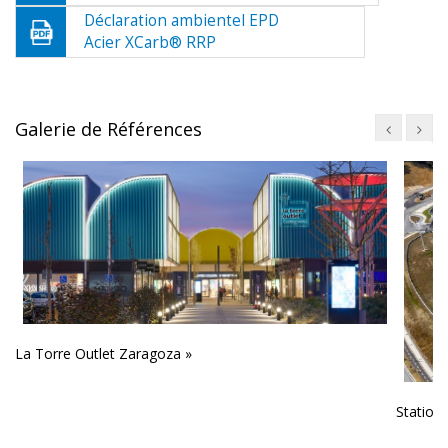
Déclaration ambientel EPD
Acier XCarb® RRP
Galerie de Références
La Torre Outlet Zaragoza »
Station