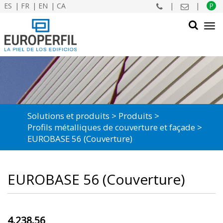
ES
FR
EN
CA
|
|
P
Tog
navi
CHERCHER
Solutions et produits
Produits
Profils métalliques de couverture et façade
EUROBASE 56 (Couverture)
EUROBASE 56 (Couverture)
4.238.56