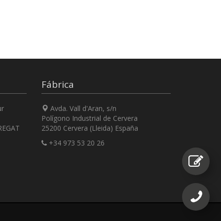
Fábrica
ur
Avda. Vall d'Aran, s/n
Polígono Industrial de Cervera
REGAT
25200 Cervera (Lleida) España
+34 973 53 20 26