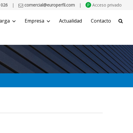
 026
|
comercial@europerfil.com
|
P
Acceso privado
arga
Empresa
Actualidad
Contacto
BUSCAR