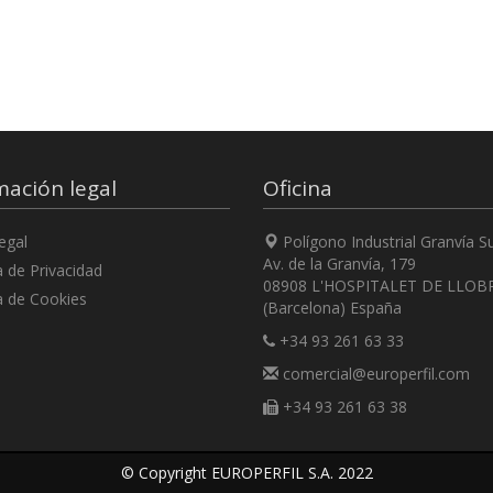
mación legal
Oficina
egal
Polígono Industrial Granvía S
Av. de la Granvía, 179
a de Privacidad
08908 L'HOSPITALET DE LLOB
a de Cookies
(Barcelona) España
+34 93 261 63 33
comercial@europerfil.com
+34 93 261 63 38
© Copyright EUROPERFIL S.A. 2022