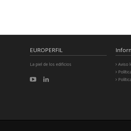
EUROPERFIL
Infor
La piel de los edificios
Aviso l
Polític
Polític