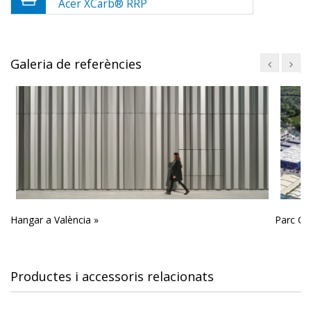
Acer XCarb® RRP
Galeria de referències
Parc Co
Hangar a València »
Productes i accessoris relacionats