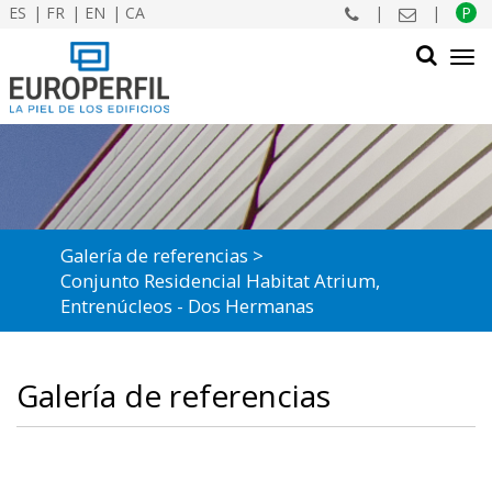
ES
FR
EN
CA
|
|
P
Tog
navi
BUSCAR
Galería de referencias
Conjunto Residencial Habitat Atrium,
Entrenúcleos - Dos Hermanas
Galería de referencias