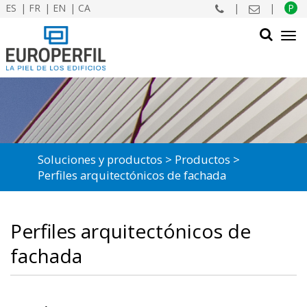
ES
FR
EN
CA
|
|
P
Tog
navi
BUSCAR
Soluciones y productos
Productos
Perfiles arquitectónicos de fachada
Perfiles arquitectónicos de
fachada