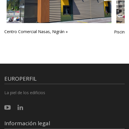
Centro Comercial Nasas, Nigrán »
Piscina 
EUROPERFIL
La piel de los edificios
Información legal