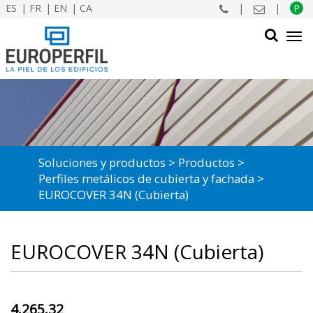
ES
FR
EN
CA
|
|
P
Tog
navi
BUSCAR
Soluciones y productos
Productos
Perfiles metálicos de cubierta y fachada
EUROCOVER 34N (Cubierta)
EUROCOVER 34N (Cubierta)
4.265.32