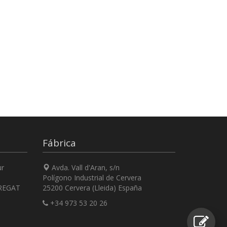
Fábrica
ur
Avda. Vall d'Aran, s/n
Polígono Industrial de Cervera
REGAT
25200 Cervera (Lleida) España
+34 973 53 20 26