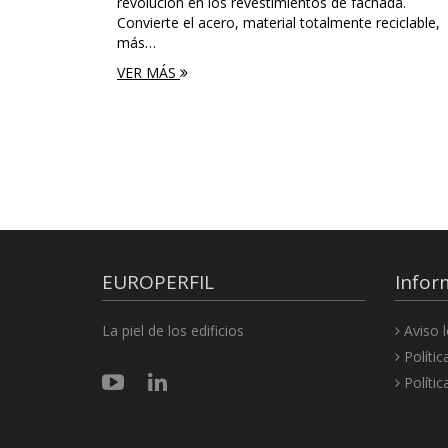
revolución en los revestimientos de fachada.
Convierte el acero, material totalmente reciclable,
más…
VER MÁS
EUROPERFIL
Infor
La piel de los edificios
Aviso l
Polític
Polític