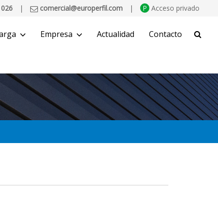
 026
|
comercial@europerfil.com
|
P
Acceso privado
arga
Empresa
Actualidad
Contacto
BUSCAR