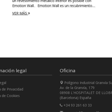
un revestimiento metálico interior es posible con
Emotion Wall. Emotion Wall es un recubrimiento…
VER MÁS
mación legal
Oficina
egal
Polígono Industrial Granvía S
Av. de la Granvía, 179
a de Privacidad
08908 L'HOSPITALET DE LLOB
a de Cookies
(Barcelona) España
+34 93 261 63 33