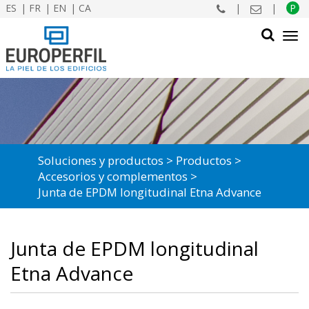
ES
FR
EN
CA
|
|
P
Tog
navi
BUSCAR
Soluciones y productos
Productos
Accesorios y complementos
Junta de EPDM longitudinal Etna Advance
Junta de EPDM longitudinal
Etna Advance