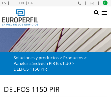
ES
FR
EN
CA
|
|
P
Tog
navi
BUSCAR
Soluciones y productos
Productos
Paneles sándwich PIR B-s1,d0
DELFOS 1150 PIR
DELFOS 1150 PIR