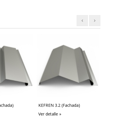
achada)
KEFREN 3.2 (Fachada)
KYRA 2.1 (Fa
Ver detalle »
Ver detalle »