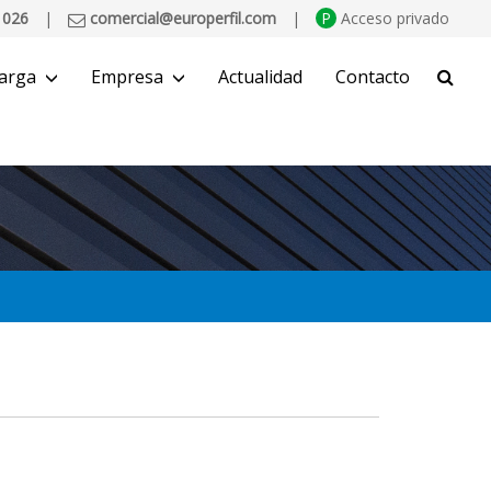
 026
|
comercial@europerfil.com
|
P
Acceso privado
arga
Empresa
Actualidad
Contacto
BUSCAR