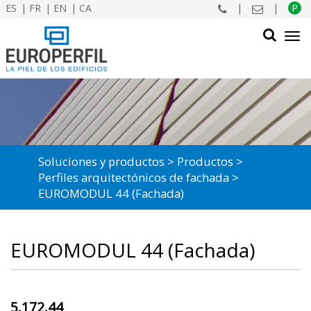
ES
FR
EN
CA
|
|
P
Tog
navi
BUSCAR
Soluciones y productos
Productos
Perfiles arquitectónicos de fachada
EUROMODUL 44 (Fachada)
EUROMODUL 44 (Fachada)
5.172.44