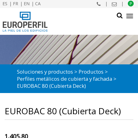
ES
FR
EN
CA
|
|
P
Tog
navi
BUSCAR
Soluciones y productos
Productos
Perfiles metálicos de cubierta y fachada
EUROBAC 80 (Cubierta Deck)
EUROBAC 80 (Cubierta Deck)
1.405.80