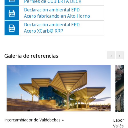
Perfiles de CUBIERTA DECK
Declaración ambiental EPD
Acero fabricando en Alto Horno
Declaración ambiental EPD
Acero XCarb® RRP
Galería de referencias
Intercambiador de Valdebebas »
Laborat
Vallès »