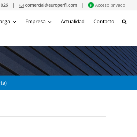
 026
|
comercial@europerfil.com
|
P
Acceso privado
arga
Empresa
Actualidad
Contacto
BUSCAR
ta)