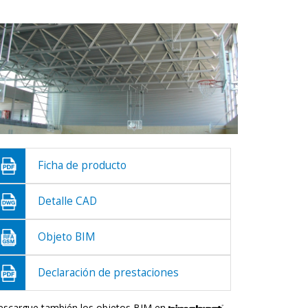
Ficha de producto
Detalle CAD
Objeto BIM
Declaración de prestaciones
escargue también los objetos BIM en