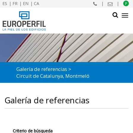
ES
FR
EN
CA
|
|
P
Tog
navi
BUSCAR
Galería de referencias
Circuit de Catalunya, Montmeló
Galería de referencias
Criterio de búsqueda