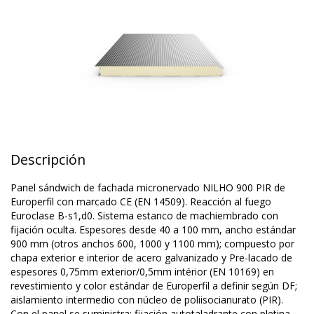
Descripción
Panel sándwich de fachada micronervado NILHO 900 PIR de
Europerfil con marcado CE (EN 14509). Reacción al fuego
Euroclase B-s1,d0. Sistema estanco de machiembrado con
fijación oculta. Espesores desde 40 a 100 mm, ancho estándar
900 mm (otros anchos 600, 1000 y 1100 mm); compuesto por
chapa exterior e interior de acero galvanizado y Pre-lacado de
espesores 0,75mm exterior/0,5mm intérior (EN 10169) en
revestimiento y color estándar de Europerfil a definir según DF;
aislamiento intermedio con núcleo de poliisocianurato (PIR).
Con el panel se suministra: fijación autotaladrante con pletina