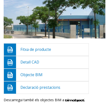
Fitxa de producte
Detall CAD
Objecte BIM
Declaració prestacions
Descarregui també els objectes BIM a