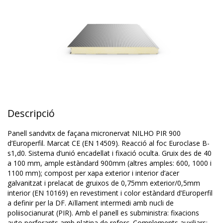
Descripció
Panell sandvitx de façana micronervat NILHO PIR 900
d’Europerfil. Marcat CE (EN 14509). Reacció al foc Euroclase B-
s1,d0. Sistema d’unió encadellat i fixació oculta. Gruix des de 40
a 100 mm, ample estàndard 900mm (altres amples: 600, 1000 i
1100 mm); compost per xapa exterior i interior d’acer
galvanitzat i prelacat de gruixos de 0,75mm exterior/0,5mm
interior (EN 10169) en revestiment i color estàndard d’Europerfil
a definir per la DF. Aïllament intermedi amb nucli de
poliisocianurat (PIR). Amb el panell es subministra: fixacions
auto perforants amb platina de reforç. Complements auxiliars: