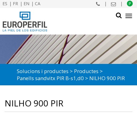
ES
FR
EN
CA
|
|
P
Tog
navi
CERCAR
Solucions i productes
Productes
Panells sandvitx PIR B-s1,d0
NILHO 900 PIR
NILHO 900 PIR