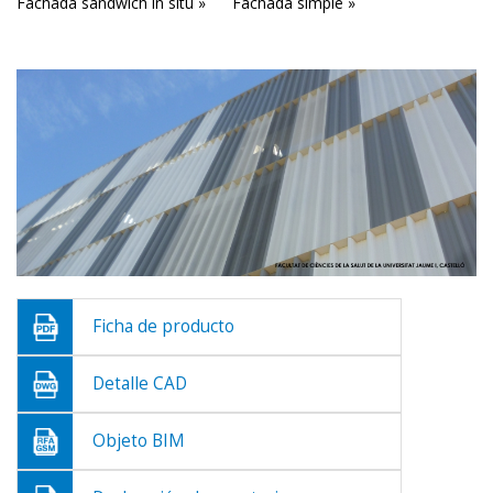
Fachada sándwich in situ »
Fachada simple »
Ficha de producto
Detalle CAD
Objeto BIM