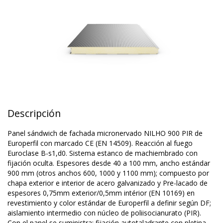
Descripción
Panel sándwich de fachada micronervado NILHO 900 PIR de
Europerfil con marcado CE (EN 14509). Reacción al fuego
Euroclase B-s1,d0. Sistema estanco de machiembrado con
fijación oculta. Espesores desde 40 a 100 mm, ancho estándar
900 mm (otros anchos 600, 1000 y 1100 mm); compuesto por
chapa exterior e interior de acero galvanizado y Pre-lacado de
espesores 0,75mm exterior/0,5mm intérior (EN 10169) en
revestimiento y color estándar de Europerfil a definir según DF;
aislamiento intermedio con núcleo de poliisocianurato (PIR).
Con el panel se suministra: fijación autotaladrante con pletina