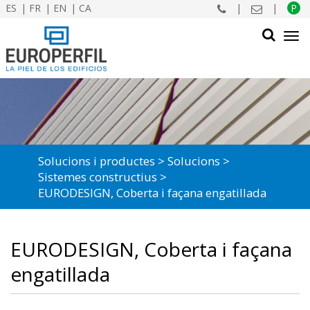
ES
FR
EN
CA
|
|
P
Tog
navi
CERCAR
Solucions i productes
Solucions
Sistemes constructius
EURODESIGN, Coberta i façana engatillada
EURODESIGN, Coberta i façana
engatillada