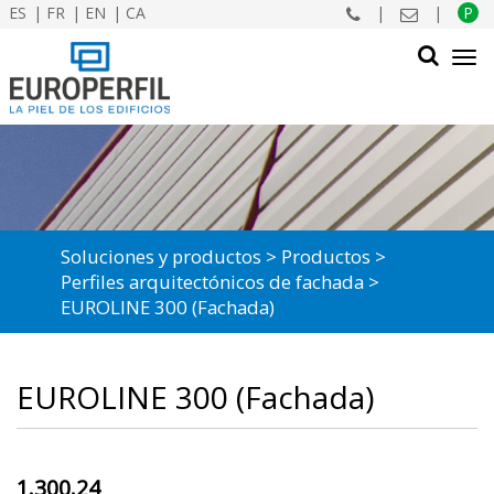
ES
FR
EN
CA
|
|
P
Tog
navi
BUSCAR
Soluciones y productos
Productos
Perfiles arquitectónicos de fachada
EUROLINE 300 (Fachada)
EUROLINE 300 (Fachada)
1.300.24