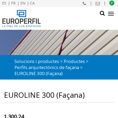
ES
FR
EN
CA
|
|
P
Tog
navi
CERCAR
Solucions i productes
Productes
Perfils arquitectònics de façana
EUROLINE 300 (Façana)
EUROLINE 300 (Façana)
1.300.24