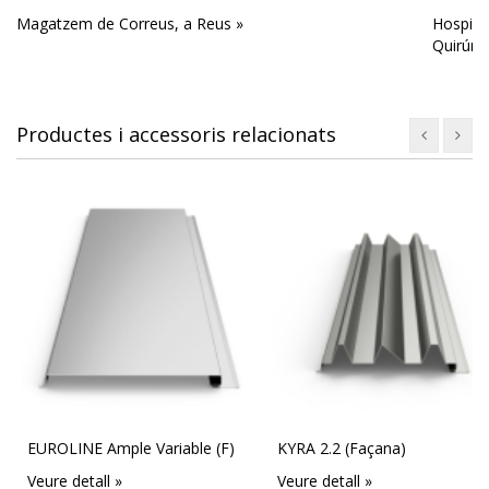
Magatzem de Correus, a Reus »
Hospita
Quirúrgi
Productes i accessoris relacionats
EUROLINE Ample Variable (F)
KYRA 2.2 (Façana)
Veure detall »
Veure detall »