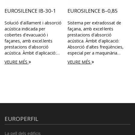
EUROSILENCE IB-30-1
EUROSILENCE B–0,85
Solució d'aïllament i absorció
Sistema per extradossat de
acústica indicada per
façana, amb excel·lents
cobertes d'evacuació i
prestacions d'absorció
façanes, amb excel.lents
acústica. Àmbit d'aplicació:
prestacions d'absorció
Absorció d'altes freqüències,
acústica. Àmbit d'aplicació:…
especial per a maquinària…
VEURE MÉS
VEURE MÉS
EUROPERFIL
La pell dels edificis