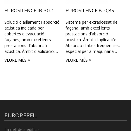
EUROSILENCE IB-30-1
EUROSILENCE B–0,85
Solució d'aïllament i absorció
Sistema per extradossat de
acústica indicada per
façana, amb excel·lents
cobertes d'evacuació i
prestacions d'absorció
façanes, amb excel.lents
acústica. Àmbit d'aplicació:
prestacions d'absorció
Absorció d'altes freqüències,
acústica. Àmbit d'aplicació:…
especial per a maquinària…
VEURE MÉS
VEURE MÉS
EUROPERFIL
La pell dels edificis