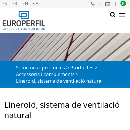
ES
FR
EN
CA
|
|
P
Tog
navi
CERCAR
Solucions i productes
Productes
Accessoris i complements
Lineroid, sistema de ventilació natural
Lineroid, sistema de ventilació
natural