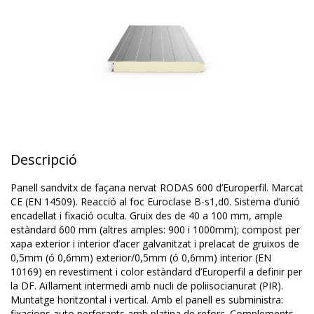
Descripció
Panell sandvitx de façana nervat RODAS 600 d’Europerfil. Marcat
CE (EN 14509). Reacció al foc Euroclase B-s1,d0. Sistema d’unió
encadellat i fixació oculta. Gruix des de 40 a 100 mm, ample
estàndard 600 mm (altres amples: 900 i 1000mm); compost per
xapa exterior i interior d’acer galvanitzat i prelacat de gruixos de
0,5mm (ó 0,6mm) exterior/0,5mm (ó 0,6mm) interior (EN
10169) en revestiment i color estàndard d’Europerfil a definir per
la DF. Aïllament intermedi amb nucli de poliisocianurat (PIR).
Muntatge horitzontal i vertical. Amb el panell es subministra:
fixacions auto perforants amb platina de reforç. Complements