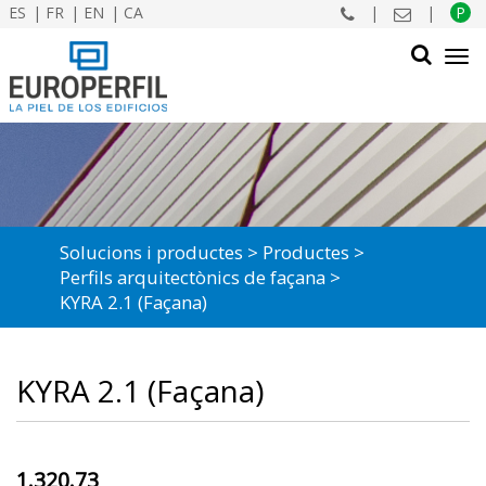
ES
FR
EN
CA
|
|
P
Tog
navi
CERCAR
Solucions i productes
Productes
Perfils arquitectònics de façana
KYRA 2.1 (Façana)
KYRA 2.1 (Façana)
1.320.73