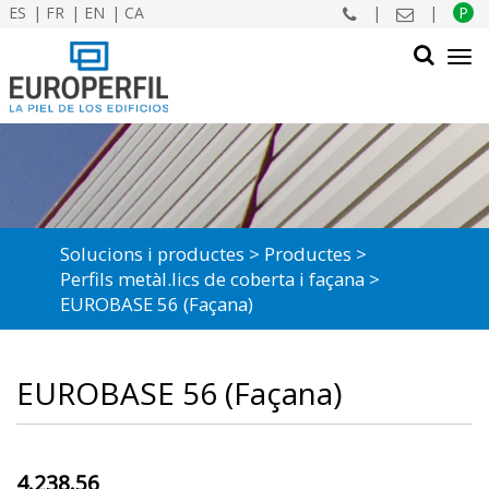
ES
FR
EN
CA
|
|
P
Tog
navi
CERCAR
Solucions i productes
Productes
Perfils metàl.lics de coberta i façana
EUROBASE 56 (Façana)
EUROBASE 56 (Façana)
4.238.56