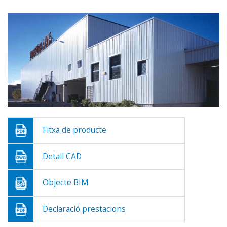
Fitxa de producte
Detall CAD
Objecte BIM
Declaració prestacions