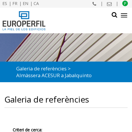
ES
FR
EN
CA
|
|
P
Tog
navi
CERCAR
Galeria de referències
Almàssera ACESUR a Jabalquinto
Galeria de referències
Criteri de cerca: