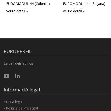
EUROMODUL 44 (Coberta)
EUROMODUL 44 (Façana)
Veure detall »
Veure detall »
EUROPERFIL
La pell dels edificis
Informació legal
Nota legal
Política de Privacitat