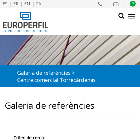
ES
FR
EN
CA
|
|
P
Tog
navi
CERCAR
Galeria de referències
Centre comercial Torrecárdenas
Galeria de referències
Criteri de cerca: